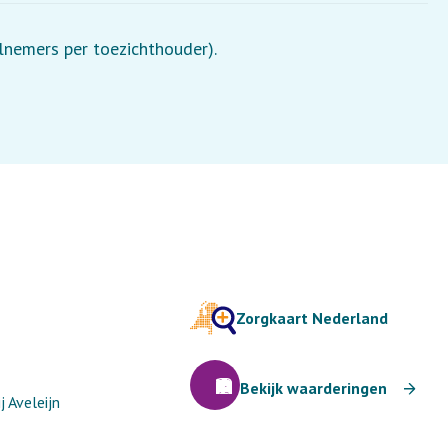
elnemers per toezichthouder).
Zorgkaart Nederland
Bekijk waarderingen
 Aveleijn