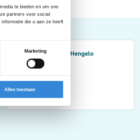
 media te bieden en om ons
ze partners voor social
nformatie die u aan ze heeft
Leaflet
| ©
OpenStreetMap
contributors
Marketing
Het Twentse Ros, Hengelo
Twekkelerweg 227
7553 LX
,
Hengelo
Alles toestaan
Routebeschrijving