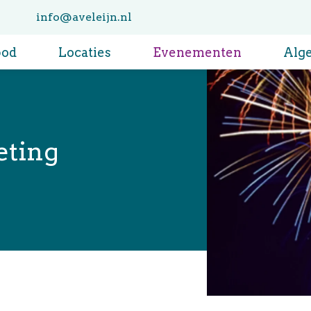
info@aveleijn.nl
bod
Locaties
Evenementen
Alg
eting