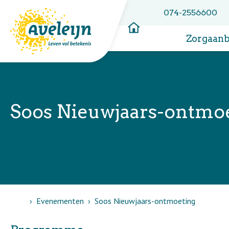
074-2556600
Zorgaan
Soos Nieuwjaars-ontmo
Home
Evenementen
Soos Nieuwjaars-ontmoeting