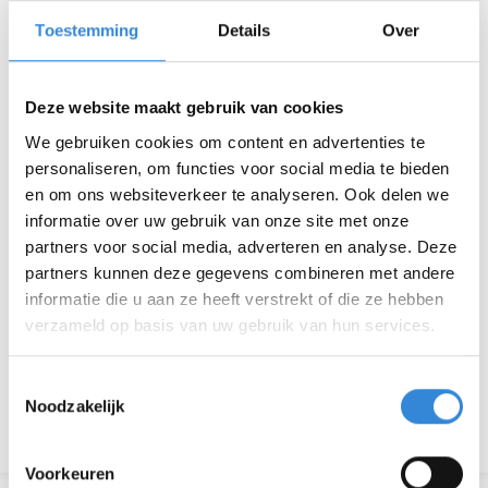
Datum
vr 27 nov.
Toestemming
Details
Over
Tijd
18:30 - 21:30
Locatie
Kulturhus, Borne
Deze website maakt gebruik van cookies
We gebruiken cookies om content en advertenties te
Thema
Theater & muziek
personaliseren, om functies voor social media te bieden
en om ons websiteverkeer te analyseren. Ook delen we
Kosten
Geen
informatie over uw gebruik van onze site met onze
partners voor social media, adverteren en analyse. Deze
Deelnemers
90 van 200
partners kunnen deze gegevens combineren met andere
informatie die u aan ze heeft verstrekt of die ze hebben
verzameld op basis van uw gebruik van hun services.
Aanmelden is niet meer mogelijk.
Toestemmingsselectie
Noodzakelijk
Terug naar het overzicht
Voorkeuren