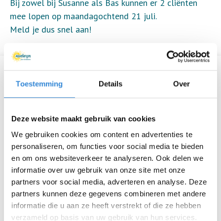
Bij zowel bij Susanne als Bas kunnen er 2 cliënten
mee lopen op maandagochtend 21 juli.
Meld je dus snel aan!
Informatie
Toestemming
Details
Over
Datum
ma 21 jul.
Deze website maakt gebruik van cookies
Tijd
09:00 - 12:00
We gebruiken cookies om content en advertenties te
Locatie
Bestuurscentrum, Borne
personaliseren, om functies voor social media te bieden
en om ons websiteverkeer te analyseren. Ook delen we
Thema
Ontmoeten
informatie over uw gebruik van onze site met onze
partners voor social media, adverteren en analyse. Deze
Kosten
Geen
partners kunnen deze gegevens combineren met andere
informatie die u aan ze heeft verstrekt of die ze hebben
Deelnemers
5 van 4
verzameld op basis van uw gebruik van hun services.