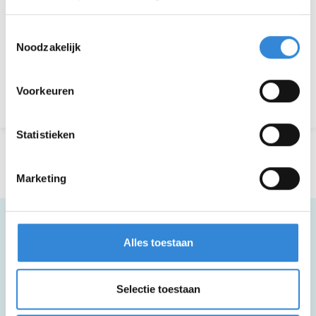
Toestemmingsselectie
Noodzakelijk
Aanmelden is niet meer mogelijk.
Voorkeuren
Terug naar het overzicht
Statistieken
Marketing
Alles toestaan
Meer informatie
Selectie toestaan