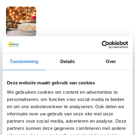
Kerst Samen soos met lunch
Datum
za 19 dec.
Toestemming
Details
Over
Tijd
10:30 - 14:30
Locatie
Waterstaatskerk, Hengelo
Deze website maakt gebruik van cookies
Thema
Ontmoeten, Ouderen
We gebruiken cookies om content en advertenties te
Kosten
Geen
personaliseren, om functies voor social media te bieden
en om ons websiteverkeer te analyseren. Ook delen we
Aanmelden tot
13 december 2026
informatie over uw gebruik van onze site met onze
partners voor social media, adverteren en analyse. Deze
partners kunnen deze gegevens combineren met andere