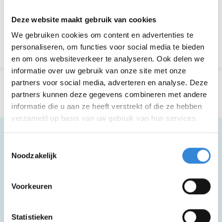
Aanmelden is niet meer mogelijk.
Deze website maakt gebruik van cookies
We gebruiken cookies om content en advertenties te
Terug naar het overzicht
personaliseren, om functies voor social media te bieden
en om ons websiteverkeer te analyseren. Ook delen we
informatie over uw gebruik van onze site met onze
partners voor social media, adverteren en analyse. Deze
partners kunnen deze gegevens combineren met andere
informatie die u aan ze heeft verstrekt of die ze hebben
verzameld op basis van uw gebruik van hun services.
Toestemmingsselectie
Noodzakelijk
Meer informatie
Voorkeuren
Deze activiteit is rolstoel toegankelijk.
Statistieken