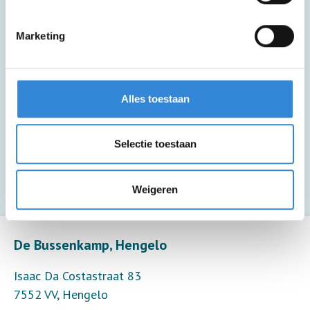
Deze activiteit is inclusief lunch en een
Marketing
drankje.
Deze activiteit is inclusief een kopje
Alles toestaan
koffie of thee.
Selectie toestaan
Deze activiteit is inclusief begeleiding (6
deelnemers per begeleider).
Weigeren
Leaflet
| ©
OpenStreetMap
contributors
De Bussenkamp, Hengelo
Isaac Da Costastraat 83
7552 VV
,
Hengelo