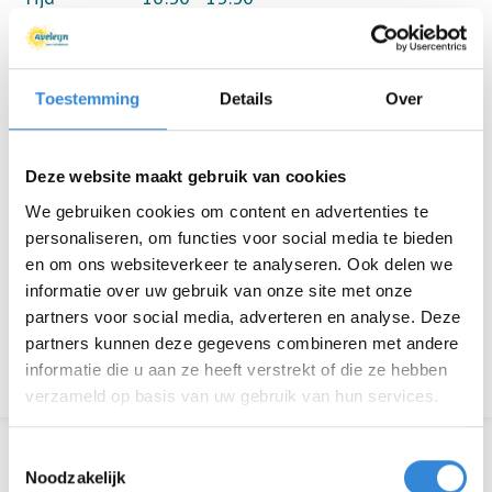
Locatie
de Riet, Almelo
Thema
Ouderen
Toestemming
Details
Over
Kosten
Geen
Deze website maakt gebruik van cookies
Deelnemers
35 van 35
We gebruiken cookies om content en advertenties te
personaliseren, om functies voor social media te bieden
en om ons websiteverkeer te analyseren. Ook delen we
informatie over uw gebruik van onze site met onze
Aanmelden is niet meer mogelijk.
partners voor social media, adverteren en analyse. Deze
partners kunnen deze gegevens combineren met andere
Terug naar het overzicht
informatie die u aan ze heeft verstrekt of die ze hebben
verzameld op basis van uw gebruik van hun services.
Toestemmingsselectie
Noodzakelijk