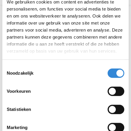
We gebruiken cookies om content en advertenties te
personaliseren, om functies voor social media te bieden
en om ons websiteverkeer te analyseren. Ook delen we
Informatie
informatie over uw gebruik van onze site met onze
partners voor social media, adverteren en analyse. Deze
Datum
do 10 nov.
partners kunnen deze gegevens combineren met andere
informatie die u aan ze heeft verstrekt of die ze hebben
Tijd
11:00 - 12:00
verzameld op basis van uw gebruik van hun services.
Locatie
Online
Toestemmingsselectie
Thema
Informatief, Ontmoeten
Noodzakelijk
Kosten
Geen
Voorkeuren
Deelnemers
0
Statistieken
Aanmelden is niet meer mogelijk.
Marketing