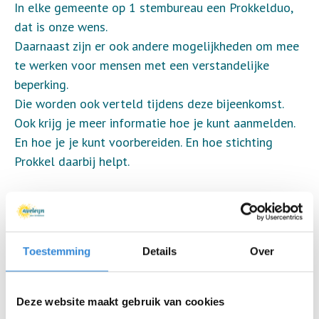
In elke gemeente op 1 stembureau een Prokkelduo,
dat is onze wens.
Daarnaast zijn er ook andere mogelijkheden om mee
te werken voor mensen met een verstandelijke
beperking.
Die worden ook verteld tijdens deze bijeenkomst.
Ook krijg je meer informatie hoe je kunt aanmelden.
En hoe je je kunt voorbereiden. En hoe stichting
Prokkel daarbij helpt.
Voor wie
Voor ervaringsdeskundigen en mensen met een
(licht) verstandelijke beperking en (hun) begeleiders,
Toestemming
Details
Over
coaches en verwanten.
En voor anderen die graag Prokkelduo-vrijwilliger
willen zijn.
Deze website maakt gebruik van cookies