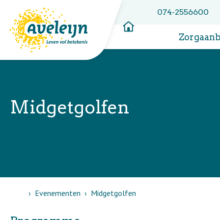
074-2556600
Zorgaan
Midgetgolfen
Home
Evenementen
Midgetgolfen