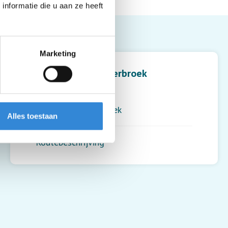
nformatie die u aan ze heeft
Leaflet
| ©
OpenStreetMap
contributors
Marketing
't Maatveld, Bornerbroek
Tusveld 31
7627 NX
,
Bornerbroek
Alles toestaan
Routebeschrijving