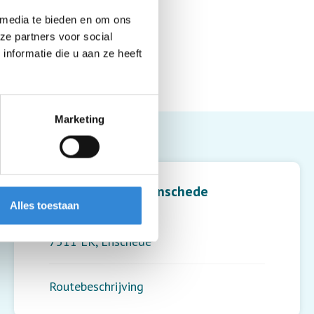
 media te bieden en om ons
ze partners voor social
nformatie die u aan ze heeft
Marketing
Leaflet
| ©
OpenStreetMap
contributors
Muziekcentrum, Enschede
Alles toestaan
Noorderhagen 27
7511 EK
,
Enschede
Routebeschrijving