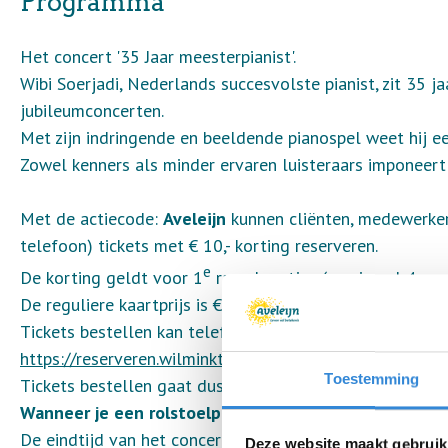
Programma
Het concert '35 Jaar meesterpianist'.
Wibi Soerjadi, Nederlands succesvolste pianist, zit 35 ja
jubileumconcerten.
Met zijn indringende en beeldende pianospel weet hij ee
Zowel kenners als minder ervaren luisteraars imponeert 
Met de actiecode:
Aveleijn
kunnen cliënten, medewerkers
telefoon) tickets met € 10,- korting reserveren.
e
De korting geldt voor 1
rang kaartjes (maximaal 4 per 
De reguliere kaartprijs is € 24,50 en met actiecode € 14
Tickets bestellen kan telefonisch (053-4858500) of via 
https://reserveren.wilminktheater.nl/bestel/3127
Toestemming
Tickets bestellen gaat dus NIET via Bureau Evenemente
Wanneer je een rolstoelplek nodig hebt, dien je dit t
De eindtijd van het concert is nog niet bekend, maar dat 
Deze website maakt gebruik