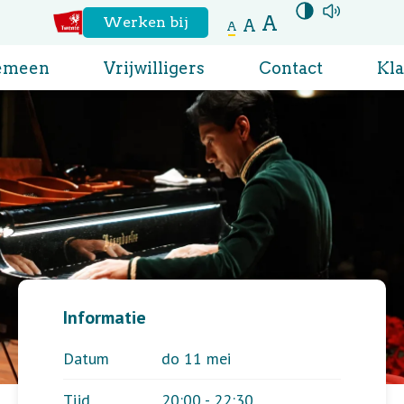
A
Hoog contrast
aanzetten
Voor
Werken bij
A
A
Naar
de
emeen
Vrijwilligers
Contact
Kl
website
regio
Twente
Informatie
Datum
do 11 mei
Tijd
20:00 - 22:30