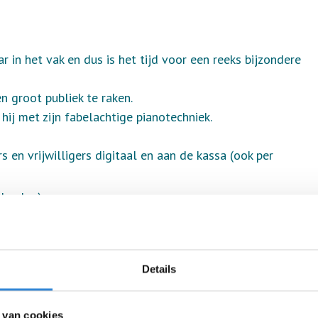
ar in het vak en dus is het tijd voor een reeks bijzondere
n groot publiek te raken.
hij met zijn fabelachtige pianotechniek.
 en vrijwilligers digitaal en aan de kassa (ook per
boeker).
,50!
deze link:
Details
n.
elefonisch te bespreken.
zal rond 22.30 uur zijn.
 van cookies