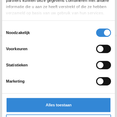
partners kunnen deze gegevens combineren met andere
informatie die u aan ze heeft verstrekt of die ze hebben
verzameld op basis van uw gebruik van hun services.
Toestemmingsselectie
Noodzakelijk
Informatie
Voorkeuren
Datum
wo 10 nov.
Statistieken
Tijd
19:30 - 22:00
Marketing
Locatie
Café Stonewall, Enschede
Thema
Ontmoeten
Alles toestaan
Kosten
Geen