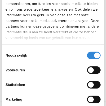
personaliseren, om functies voor social media te bieden
en om ons websiteverkeer te analyseren. Ook delen we
Tijd
19:30 - 22:00
informatie over uw gebruik van onze site met onze
Locatie
Café Stonewall, Enschede
partners voor social media, adverteren en analyse. Deze
partners kunnen deze gegevens combineren met andere
Thema
Ontmoeten
informatie die u aan ze heeft verstrekt of die ze hebben
verzameld op basis van uw gebruik van hun services.
Kosten
Geen
Toestemmingsselectie
Deelnemers
0
Noodzakelijk
Voorkeuren
Aanmelden is niet meer mogelijk.
Statistieken
Terug naar het overzicht
Marketing