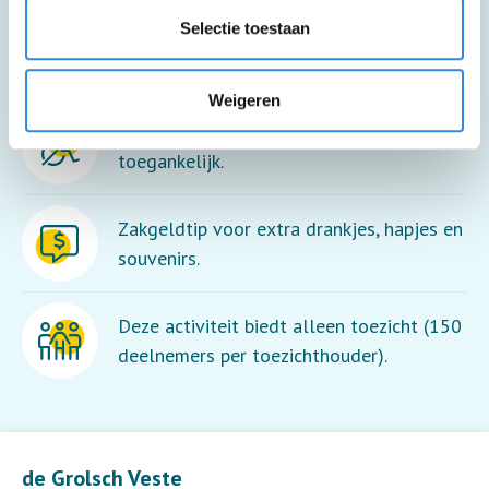
Selectie toestaan
Meer informatie
Weigeren
Deze activiteit is niet rolstoel
toegankelijk.
Zakgeldtip voor extra drankjes, hapjes en
souvenirs.
Deze activiteit biedt alleen toezicht (150
deelnemers per toezichthouder).
Leaflet
| ©
OpenStreetMap
contributors
de Grolsch Veste