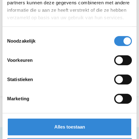
partners kunnen deze gegevens combineren met andere
Thema
Sport & spel
informatie die u aan ze heeft verstrekt of die ze hebben
verzameld op basis van uw gebruik van hun services.
Kosten
Geen
Inschrijvingen
124 van 150
Toestemmingsselectie
Noodzakelijk
Voorkeuren
Aanmelden is niet meer mogelijk.
Statistieken
Terug naar het overzicht
Marketing
Alles toestaan