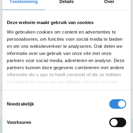
Toestemming
Details
Over
Thema
Kind & gezin
Kosten
Geen
Deze website maakt gebruik van cookies
Deelnemers
20 van 50
We gebruiken cookies om content en advertenties te
personaliseren, om functies voor social media te bieden
en om ons websiteverkeer te analyseren. Ook delen we
informatie over uw gebruik van onze site met onze
Aanmelden is niet meer mogelijk.
partners voor social media, adverteren en analyse. Deze
partners kunnen deze gegevens combineren met andere
informatie die u aan ze heeft verstrekt of die ze hebben
Terug naar het overzicht
verzameld op basis van uw gebruik van hun services.
Toestemmingsselectie
Noodzakelijk
Voorkeuren