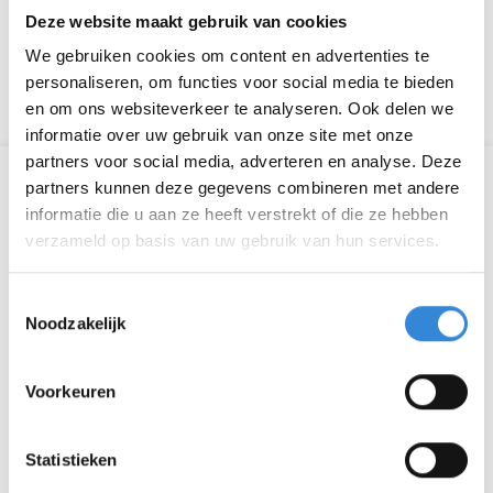
Deze website maakt gebruik van cookies
“Ik kan zelf heel goed aangeven wat ik nodig heb en
toch word ik niet gehoord…”
We gebruiken cookies om content en advertenties te
personaliseren, om functies voor social media te bieden
“De ander heeft de regie over mijn kind…”
en om ons websiteverkeer te analyseren. Ook delen we
informatie over uw gebruik van onze site met onze
partners voor social media, adverteren en analyse. Deze
Informatie
partners kunnen deze gegevens combineren met andere
informatie die u aan ze heeft verstrekt of die ze hebben
Datum
ma 15 mrt.
verzameld op basis van uw gebruik van hun services.
Tijd
09:30 - 12:00
Toestemmingsselectie
Noodzakelijk
Locatie
Online
Voorkeuren
Thema
Ontmoeten
Kosten
Geen
Statistieken