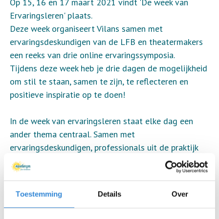
Op 15, 16 en 17 maart 2021 vindt 'De week van
Ervaringsleren' plaats.
Deze week organiseert Vilans samen met
ervaringsdeskundigen van de LFB en theatermakers
een reeks van drie online ervaringssymposia.
Tijdens deze week heb je drie dagen de mogelijkheid
om stil te staan, samen te zijn, te reflecteren en
positieve inspiratie op te doen!
In de week van ervaringsleren staat elke dag een
ander thema centraal. Samen met
ervaringsdeskundigen, professionals uit de praktijk
en theatermakers is een ervaring op maat gemaakt.
Op 15 maart staat het thema 'Eigen regie' centraal.
Hoe is het als anderen voor jou
Toestemming
Details
Over
beslissen?
“Ze komen letterlijk tot achter je gordijn…”