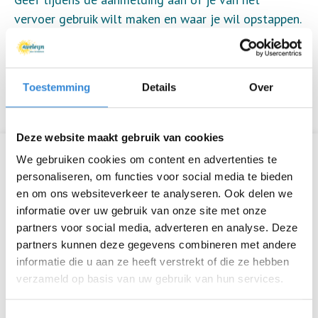
vervoer gebruik wilt maken en waar je wil opstappen.
Een week van tevoren ontvangt iedere aanmelder
een uitgebreide informatiemail.
Toestemming
Details
Over
Groetjes!
Deze website maakt gebruik van cookies
We gebruiken cookies om content en advertenties te
Informatie
personaliseren, om functies voor social media te bieden
Datum
za 30 okt.
en om ons websiteverkeer te analyseren. Ook delen we
informatie over uw gebruik van onze site met onze
Tijd
11:00 - 17:00
partners voor social media, adverteren en analyse. Deze
partners kunnen deze gegevens combineren met andere
Locatie
De Waarbeek, Hengelo
informatie die u aan ze heeft verstrekt of die ze hebben
verzameld op basis van uw gebruik van hun services.
Thema
Dagtrip
Toestemmingsselectie