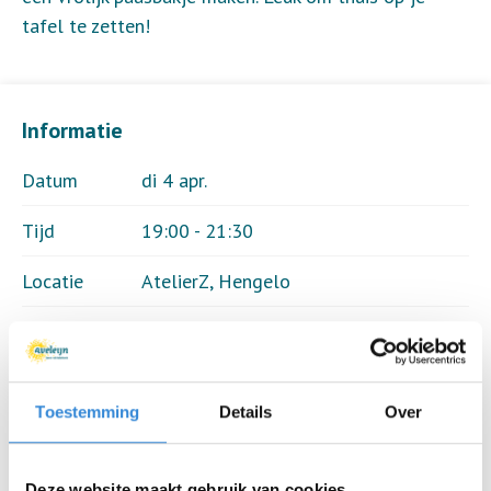
tafel te zetten!
Informatie
Datum
di 4 apr.
Tijd
19:00 - 21:30
Locatie
AtelierZ, Hengelo
Thema
Creatief
Kosten
Geen
Toestemming
Details
Over
Deelnemers
18 van 19
Deze website maakt gebruik van cookies