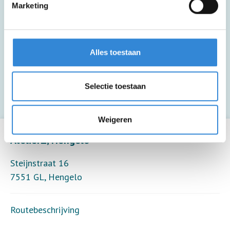
Marketing
Deze activiteit is inclusief een kopje
koffie of thee.
Alles toestaan
Deze activiteit is inclusief begeleiding (6
deelnemers per begeleider).
Selectie toestaan
Leaflet
| ©
OpenStreetMap
contributors
Weigeren
AtelierZ, Hengelo
Steijnstraat 16
7551 GL
,
Hengelo
Routebeschrijving