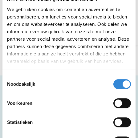
We gebruiken cookies om content en advertenties te
Aanmelden is niet meer mogelijk.
personaliseren, om functies voor social media te bieden
en om ons websiteverkeer te analyseren. Ook delen we
Terug naar het overzicht
informatie over uw gebruik van onze site met onze
partners voor social media, adverteren en analyse. Deze
partners kunnen deze gegevens combineren met andere
informatie die u aan ze heeft verstrekt of die ze hebben
verzameld op basis van uw gebruik van hun services.
Toestemmingsselectie
Noodzakelijk
Meer informatie
Voorkeuren
Statistieken
Deze activiteit is rolstoel toegankelijk.