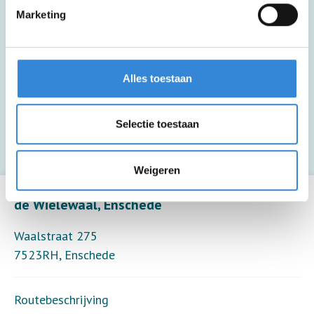
Marketing
Zakgeldtip voor extra drankjes, hapjes en
souvenirs.
Alles toestaan
Deze activiteit biedt alleen toezicht (8
deelnemers per toezichthouder).
Selectie toestaan
Weigeren
Leaflet
| ©
OpenStreetMap
contributors
de Wielewaal, Enschede
Waalstraat 275
7523RH
,
Enschede
Routebeschrijving