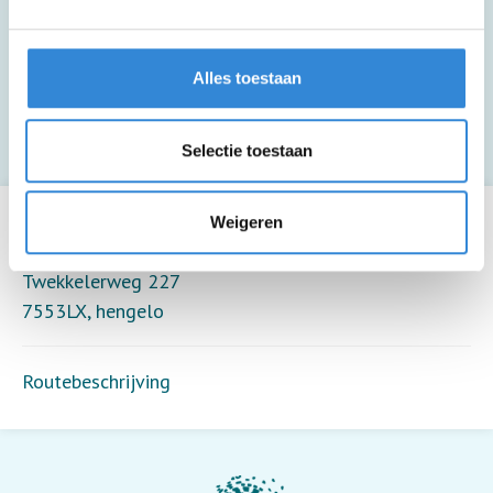
souvenirs.
Deze activiteit biedt alleen toezicht (8
Alles toestaan
deelnemers per toezichthouder).
Selectie toestaan
Leaflet
| ©
OpenStreetMap
contributors
Weigeren
Het Twentse Ros, Hengelo
Twekkelerweg 227
7553LX
,
hengelo
Routebeschrijving