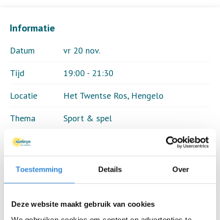
Informatie
Datum
vr 20 nov.
Tijd
19:00 - 21:30
Locatie
Het Twentse Ros, Hengelo
Thema
Sport & spel
Kosten
Geen
Deelnemers
28 van 35
Toestemming
Details
Over
Deze website maakt gebruik van cookies
Aanmelden is niet meer mogelijk.
We gebruiken cookies om content en advertenties te