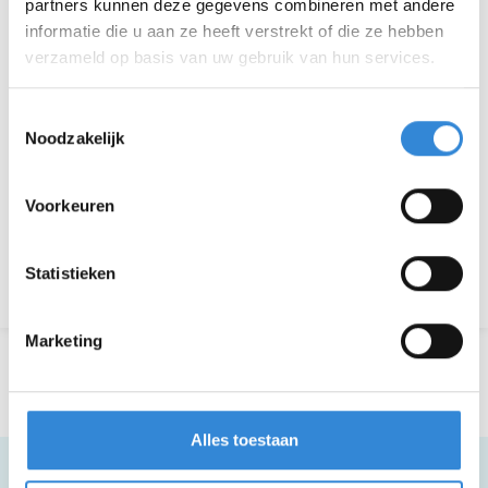
partners kunnen deze gegevens combineren met andere
informatie die u aan ze heeft verstrekt of die ze hebben
Inschrijvingen
95 van 150
verzameld op basis van uw gebruik van hun services.
Toestemmingsselectie
Aanmelden is niet meer mogelijk.
Noodzakelijk
Voorkeuren
Download hier de poster
Statistieken
Terug naar het overzicht
Marketing
Alles toestaan