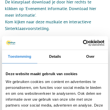
De kleurplaat download je door hier rechts te
klikken op 'Evenement informatie. Download hier
meer informatie'.
Kom kijken naar deze muzikale en interactieve
Sinterklaasvoorstelling.
Informatie
Toestemming
Details
Over
Datum
za 26 nov.
Tijd
13:30 - 16:30
Deze website maakt gebruik van cookies
We gebruiken cookies om content en advertenties te
Locatie
Kulturhus, Borne
personaliseren, om functies voor social media te bieden
en om ons websiteverkeer te analyseren. Ook delen we
Thema
Ouderen
informatie over uw gebruik van onze site met onze
partners voor social media, adverteren en analyse. Deze
Kosten
Geen