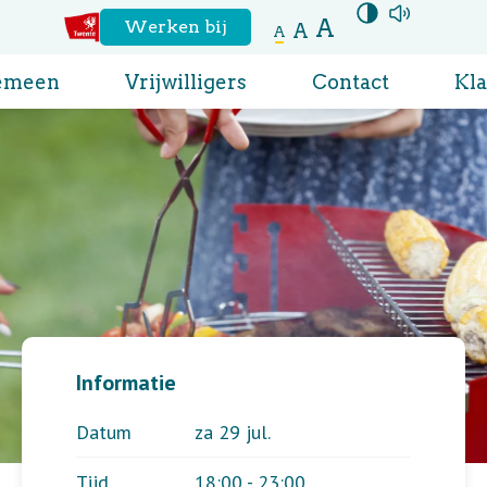
A
Hoog contrast
aanzetten
Voor
Werken bij
A
A
Naar
de
emeen
Vrijwilligers
Contact
Kl
website
regio
Twente
Informatie
Datum
za 29 jul.
Tijd
18:00 - 23:00