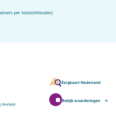
lnemers per toezichthouder).
Zorgkaart Nederland
Bekijk waarderingen
 Aveleijn