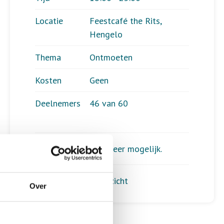
Locatie
Feestcafé the Rits,
Hengelo
Thema
Ontmoeten
Kosten
Geen
Deelnemers
46 van 60
Aanmelden is niet meer mogelijk.
Terug naar het overzicht
Over