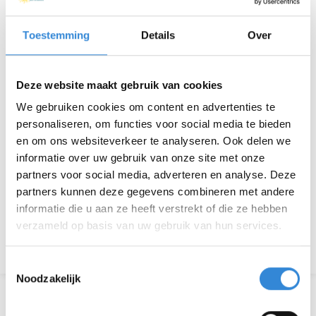
Tijd
17:00 - 21:00
Locatie
de Riet, Almelo
Toestemming
Details
Over
Thema
Theater & muziek
Deze website maakt gebruik van cookies
Kosten
Geen
We gebruiken cookies om content en advertenties te
personaliseren, om functies voor social media te bieden
Deelnemers
13 van 50
en om ons websiteverkeer te analyseren. Ook delen we
informatie over uw gebruik van onze site met onze
partners voor social media, adverteren en analyse. Deze
partners kunnen deze gegevens combineren met andere
Aanmelden is niet meer mogelijk.
informatie die u aan ze heeft verstrekt of die ze hebben
verzameld op basis van uw gebruik van hun services.
Terug naar het overzicht
Toestemmingsselectie
Noodzakelijk