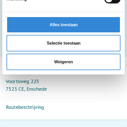
Zakgeldtip voor extra drankjes, hapjes en
souvenirs.
Alles toestaan
Deze activiteit biedt alleen toezicht (8
deelnemers per toezichthouder).
Selectie toestaan
Leaflet
| ©
OpenStreetMap
contributors
Weigeren
extra PUURRR, Enschede
Voortsweg 225
7523 CE
,
Enschede
Routebeschrijving