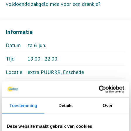
voldoende zakgeld mee voor een drankje?
Informatie
Datum
za 6 jun.
Tijd
19:00 - 22:00
Locatie
extra PUURRR, Enschede
Thema
Theater & muziek
Kosten
Geen
Toestemming
Details
Over
Terug naar het overzicht
Deze website maakt gebruik van cookies