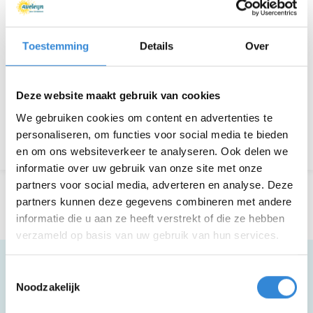
Deelnemers
33 van 50
Toestemming
Details
Over
Aanmelden is niet meer mogelijk.
Deze website maakt gebruik van cookies
We gebruiken cookies om content en advertenties te
personaliseren, om functies voor social media te bieden
Terug naar het overzicht
en om ons websiteverkeer te analyseren. Ook delen we
informatie over uw gebruik van onze site met onze
partners voor social media, adverteren en analyse. Deze
partners kunnen deze gegevens combineren met andere
informatie die u aan ze heeft verstrekt of die ze hebben
verzameld op basis van uw gebruik van hun services.
Toestemmingsselectie
Noodzakelijk
Meer informatie