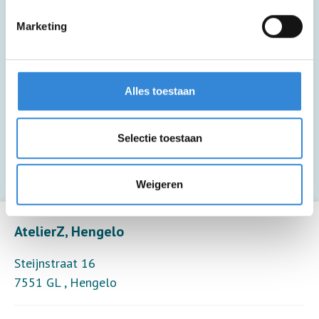
Deze activiteit is inclusief een drankje.
Marketing
Deze activiteit is inclusief een kopje
koffie of thee.
Alles toestaan
Deze activiteit biedt alleen toezicht (6
Selectie toestaan
deelnemers per toezichthouder).
Weigeren
Leaflet
| ©
OpenStreetMap
contributors
AtelierZ, Hengelo
Steijnstraat 16
7551 GL
,
Hengelo