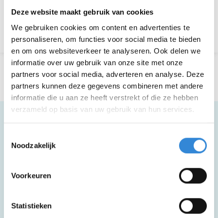
Aanmelden is niet meer mogelijk.
Deze website maakt gebruik van cookies
We gebruiken cookies om content en advertenties te
Terug naar het overzicht
personaliseren, om functies voor social media te bieden
en om ons websiteverkeer te analyseren. Ook delen we
informatie over uw gebruik van onze site met onze
partners voor social media, adverteren en analyse. Deze
partners kunnen deze gegevens combineren met andere
informatie die u aan ze heeft verstrekt of die ze hebben
verzameld op basis van uw gebruik van hun services.
Toestemmingsselectie
Meer informatie
Noodzakelijk
Voorkeuren
Deze activiteit is rolstoel toegankelijk.
Statistieken