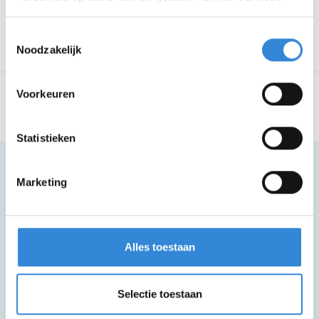
Toestemmingsselectie
Terug naar het overzicht
Noodzakelijk
Voorkeuren
Statistieken
Marketing
Meer informatie
Alles toestaan
Deze activiteit is rolstoel toegankelijk.
Selectie toestaan
Deze activiteit is inclusief een kopje