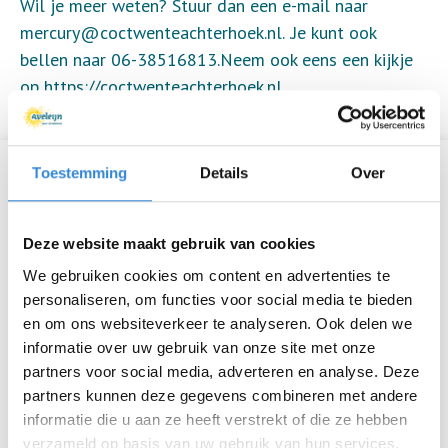
Wil je meer weten? Stuur dan een e-mail naar
mercury@coctwenteachterhoek.nl. .Je kunt ook
bellen naar 06-38516813.Neem ook eens een kijkje
op
https://coctwenteachterhoek.nl...
Toestemming
Details
Over
Informatie
Datum
wo 14 jan.
Deze website maakt gebruik van cookies
Tijd
19:30 - 22:00
We gebruiken cookies om content en advertenties te
personaliseren, om functies voor social media te bieden
Locatie
Café Stonewall, Enschede
en om ons websiteverkeer te analyseren. Ook delen we
informatie over uw gebruik van onze site met onze
Thema
Ontmoeten
partners voor social media, adverteren en analyse. Deze
partners kunnen deze gegevens combineren met andere
Kosten
Geen
informatie die u aan ze heeft verstrekt of die ze hebben
verzameld op basis van uw gebruik van hun services.