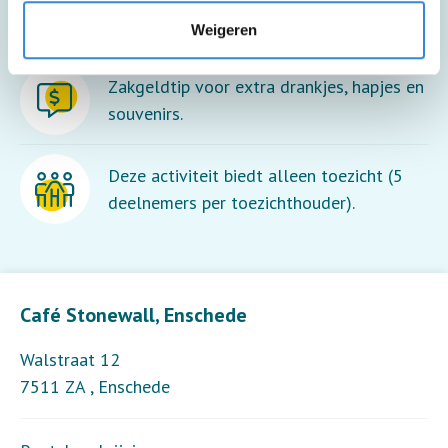
koffie of thee.
Weigeren
Zakgeldtip voor extra drankjes, hapjes en
souvenirs.
Deze activiteit biedt alleen toezicht (5
deelnemers per toezichthouder).
Leaflet
| ©
OpenStreetMap
contributors
Café Stonewall, Enschede
Walstraat 12
7511 ZA
,
Enschede