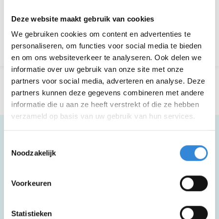
Aanmelden is niet meer mogelijk.
Deze website maakt gebruik van cookies
We gebruiken cookies om content en advertenties te
Terug naar het overzicht
personaliseren, om functies voor social media te bieden
en om ons websiteverkeer te analyseren. Ook delen we
informatie over uw gebruik van onze site met onze
partners voor social media, adverteren en analyse. Deze
partners kunnen deze gegevens combineren met andere
informatie die u aan ze heeft verstrekt of die ze hebben
verzameld op basis van uw gebruik van hun services.
Toestemmingsselectie
Noodzakelijk
Meer informatie
Voorkeuren
Deze activiteit is rolstoel toegankelijk.
Statistieken