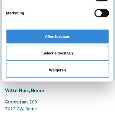
Deze activiteit is inclusief lunch en een
Marketing
drankje.
Deze activiteit is inclusief een kopje
Alles toestaan
koffie of thee.
Selectie toestaan
Deze activiteit is inclusief begeleiding (6
deelnemers per begeleider).
Weigeren
Leaflet
| ©
OpenStreetMap
contributors
Witte Huis, Borne
Grotestraat 260
7622 GW
,
Borne