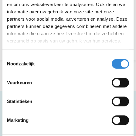
en om ons websiteverkeer te analyseren. Ook delen we
Aanmelden is niet meer mogelijk.
informatie over uw gebruik van onze site met onze
partners voor social media, adverteren en analyse. Deze
partners kunnen deze gegevens combineren met andere
Download hier de poster
informatie die u aan ze heeft verstrekt of die ze hebben
verzameld op basis van uw gebruik van hun services.
Terug naar het overzicht
Toestemmingsselectie
Noodzakelijk
Voorkeuren
Statistieken
Meer informatie
Marketing