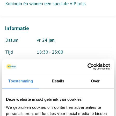
Koningin én winnen een speciale VIP prijs.
Informatie
Datum
vr 24 jan.
Tijd
18:30 - 23:00
Locatie
Grolsch Veste, Enschede
Thema
Theater & muziek
Toestemming
Details
Over
Kosten
Geen
Inschrijvingen
289 van 350
Deze website maakt gebruik van cookies
We gebruiken cookies om content en advertenties te
personaliseren, om functies voor social media te bieden