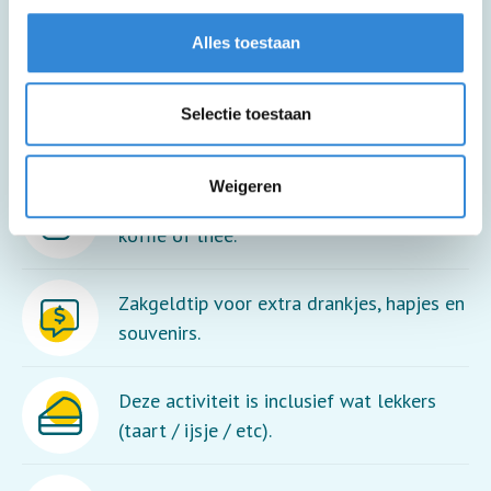
Deze activiteit is rolstoel toegankelijk.
Alles toestaan
Selectie toestaan
Deze activiteit is inclusief een drankje.
Weigeren
Deze activiteit is inclusief een kopje
koffie of thee.
Zakgeldtip voor extra drankjes, hapjes en
souvenirs.
Deze activiteit is inclusief wat lekkers
(taart / ijsje / etc).