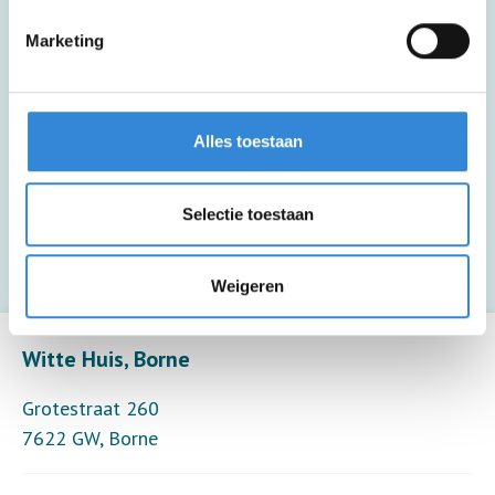
Deze activiteit is inclusief lunch en een
drankje.
Marketing
Deze activiteit is inclusief een kopje
koffie of thee.
Alles toestaan
Deze activiteit is inclusief begeleiding (6
Selectie toestaan
deelnemers per begeleider).
Weigeren
Leaflet
| ©
OpenStreetMap
contributors
Witte Huis, Borne
Grotestraat 260
7622 GW
,
Borne