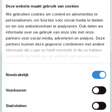
Aanmelden is niet meer mogelijk.
Deze website maakt gebruik van cookies
We gebruiken cookies om content en advertenties te
Terug naar het overzicht
personaliseren, om functies voor social media te bieden
en om ons websiteverkeer te analyseren. Ook delen we
informatie over uw gebruik van onze site met onze
partners voor social media, adverteren en analyse. Deze
partners kunnen deze gegevens combineren met andere
informatie die u aan ze heeft verstrekt of die ze hebben
verzameld op basis van uw gebruik van hun services.
Toestemmingsselectie
Meer informatie
Noodzakelijk
Voorkeuren
Deze activiteit is rolstoel toegankelijk.
Statistieken