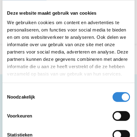
Aanmelden is niet meer mogelijk.
Deze website maakt gebruik van cookies
We gebruiken cookies om content en advertenties te
Terug naar het overzicht
personaliseren, om functies voor social media te bieden
en om ons websiteverkeer te analyseren. Ook delen we
informatie over uw gebruik van onze site met onze
partners voor social media, adverteren en analyse. Deze
partners kunnen deze gegevens combineren met andere
informatie die u aan ze heeft verstrekt of die ze hebben
verzameld op basis van uw gebruik van hun services.
Toestemmingsselectie
Noodzakelijk
Meer informatie
Voorkeuren
Deze activiteit is rolstoel toegankelijk.
Statistieken