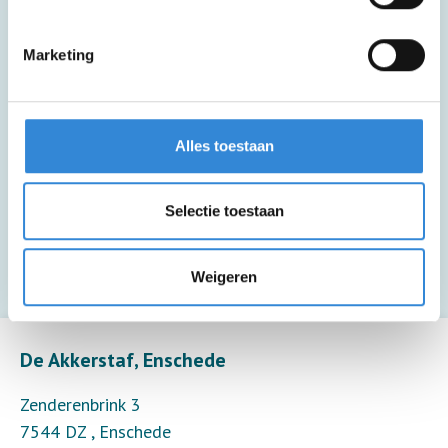
Deze activiteit is inclusief lunch en een
Marketing
drankje.
Deze activiteit is inclusief een kopje
Alles toestaan
koffie of thee.
Selectie toestaan
Deze activiteit is inclusief begeleiding (6
deelnemers per begeleider).
Weigeren
Leaflet
| ©
OpenStreetMap
contributors
De Akkerstaf, Enschede
Zenderenbrink 3
7544 DZ
,
Enschede