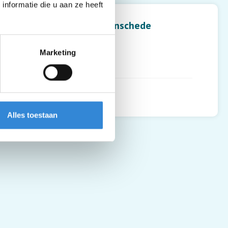
Leaflet
| ©
OpenStreetMap
contributors
nformatie die u aan ze heeft
Café Stonewall, Enschede
Walstraat 12-14
Marketing
7511 GH
,
Enschede
Routebeschrijving
Alles toestaan