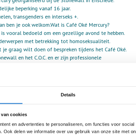
ury georganiseerd bij de Stonewall in Enschede.
ijke beperking vanaf 16 jaar.
len, transgenders en interseks +.
 dan ben je ook welkom.Wat is Café Oké Mercury?
et is vooral bedoeld om een gezellige avond te hebben.
derwerpen met betrekking tot homoseksualiteit.
t je graag wilt doen of bespreken tijdens het Café Oké.
wall en het C.O.C. en er zijn professionele
 uit Twente.
afe.enschede@gmail.com.Je kunt ook bellen naar 06-
Details
 van cookies
ent en advertenties te personaliseren, om functies voor social
. Ook delen we informatie over uw gebruik van onze site met on