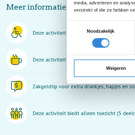
media, adverteren en analys
Meer informatie
verstrekt of die ze hebben v
Toestemmingsselectie
Noodzakelijk
Deze activiteit is rolstoel toegankelijk.
Deze activiteit is inclusief een kopje koffie o
Weigeren
Zakgeldtip voor extra drankjes, hapjes en so
Deze activiteit biedt alleen toezicht (5 dee