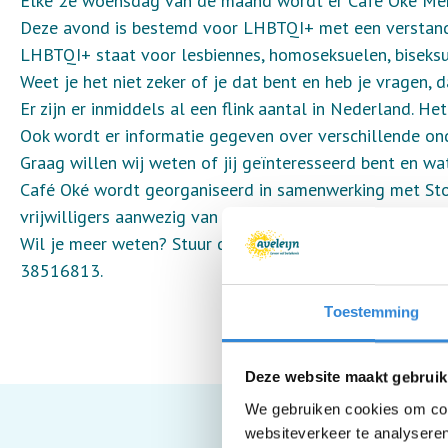
Elke 2e woensdag van de maand wordt er Café Oké Merc
Deze avond is bestemd voor LHBTQI+ met een verstandel
LHBTQI+ staat voor lesbiennes, homoseksuelen, biseksue
Weet je het niet zeker of je dat bent en heb je vragen,
Er zijn er inmiddels al een flink aantal in Nederland. H
Ook wordt er informatie gegeven over verschillende on
Graag willen wij weten of jij geïnteresseerd bent en wa
Café Oké wordt georganiseerd in samenwerking met Stone
vrijwilligers aanwezig van verschillende zorgaanbieders
Wil je meer weten? Stuur dan een e-mail naar mercuryc
38516813.
Toestemming
Deze website maakt gebruik
We gebruiken cookies om cont
websiteverkeer te analyseren