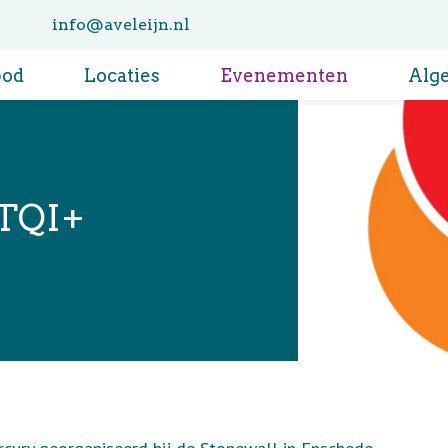
info@aveleijn.nl
bod
Locaties
Evenementen
Alg
TQI+