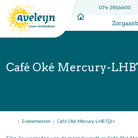
074-2556600
Zorgaan
Café Oké Mercury-LHB
Home
Evenementen
Café Oké Mercury-LHBTQI+