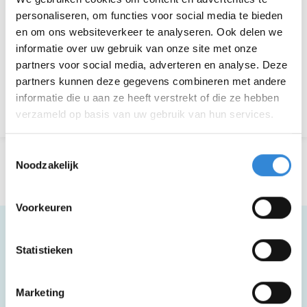
Deelnemers
14 van 14
personaliseren, om functies voor social media te bieden
en om ons websiteverkeer te analyseren. Ook delen we
informatie over uw gebruik van onze site met onze
Aanmelden is niet meer mogelijk.
partners voor social media, adverteren en analyse. Deze
partners kunnen deze gegevens combineren met andere
informatie die u aan ze heeft verstrekt of die ze hebben
Terug naar het overzicht
verzameld op basis van uw gebruik van hun services.
Toestemmingsselectie
Noodzakelijk
Voorkeuren
Statistieken
Meer informatie
Marketing