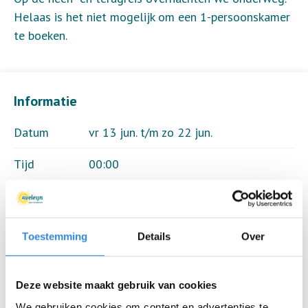
Helaas is het niet mogelijk om een 1-persoonskamer
te boeken.
Informatie
Datum
vr 13 jun. t/m zo 22 jun.
Tijd
00:00
Locatie
Belvilla vakantiehuis, Guybernine
maison
Toestemming
Details
Over
Thema
Vakanties
Kosten
€ 1500,00
Deze website maakt gebruik van cookies
We gebruiken cookies om content en advertenties te