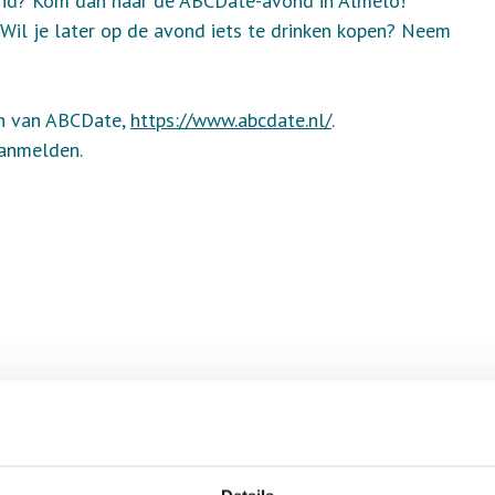
ond? Kom dan naar de ABCDate-avond in Almelo!
Wil je later op de avond iets te drinken kopen? Neem
ijn van ABCDate,
https://www.abcdate.nl/
.
aanmelden.