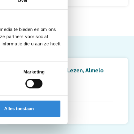
Over
 media te bieden en om ons
ze partners voor social
nformatie die u aan ze heeft
Leaflet
| ©
OpenStreetMap
contributors
Feijn Lunchen en Lezen, Almelo
Marketing
Het Baken 3
7607 AA
,
Almelo
Alles toestaan
Routebeschrijving