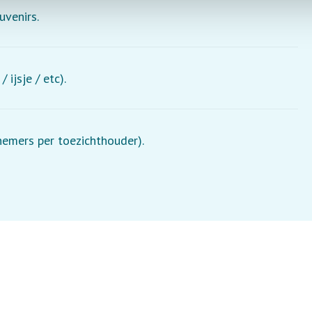
uvenirs.
 ijsje / etc).
lnemers per toezichthouder).