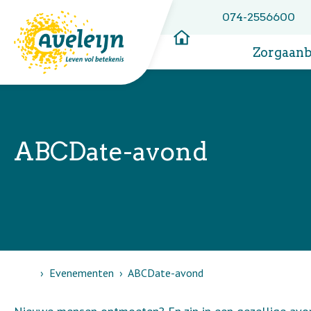
074-2556600
Zorgaan
ABCDate-avond
Home
Evenementen
ABCDate-avond