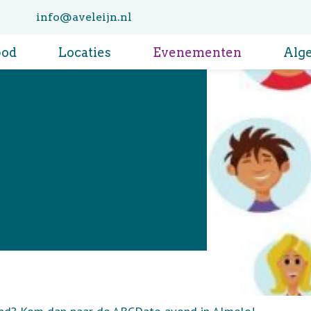
info@aveleijn.nl
bod
Locaties
Evenementen
Alg