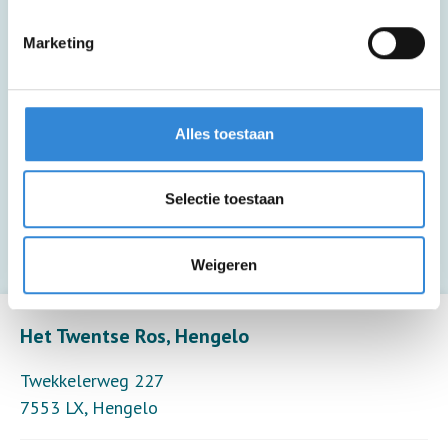
Deze activiteit is inclusief een drankje.
Marketing
Zakgeldtip voor extra drankjes, hapjes en
souvenirs.
Alles toestaan
Deze activiteit biedt alleen toezicht (6
Selectie toestaan
deelnemers per toezichthouder).
Weigeren
Leaflet
| ©
OpenStreetMap
contributors
Het Twentse Ros, Hengelo
Twekkelerweg 227
7553 LX
,
Hengelo