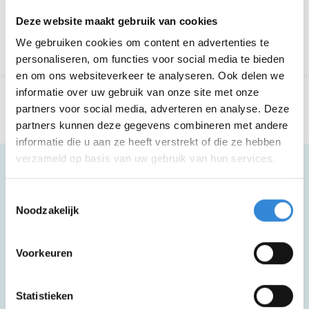
Aanmelden is niet meer mogelijk.
Deze website maakt gebruik van cookies
Terug naar het overzicht
We gebruiken cookies om content en advertenties te
personaliseren, om functies voor social media te bieden
en om ons websiteverkeer te analyseren. Ook delen we
informatie over uw gebruik van onze site met onze
partners voor social media, adverteren en analyse. Deze
partners kunnen deze gegevens combineren met andere
informatie die u aan ze heeft verstrekt of die ze hebben
verzameld op basis van uw gebruik van hun services.
Toestemmingsselectie
Meer informatie
Noodzakelijk
Deze activiteit is rolstoel toegankelijk
Voorkeuren
maar je moet wel in en uit de rolstoel
kunnen stappen.
Statistieken