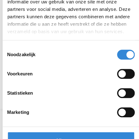
informatie over uw gebruik van onze site met onze
Locatie
Online
partners voor social media, adverteren en analyse. Deze
partners kunnen deze gegevens combineren met andere
Thema
Sport & spel
informatie die u aan ze heeft verstrekt of die ze hebben
verzameld op basis van uw gebruik van hun services.
Kosten
Geen
Deelnemers
107 van 200
Toestemmingsselectie
Noodzakelijk
Voorkeuren
Aanmelden is niet meer mogelijk.
Statistieken
Terug naar het overzicht
Marketing