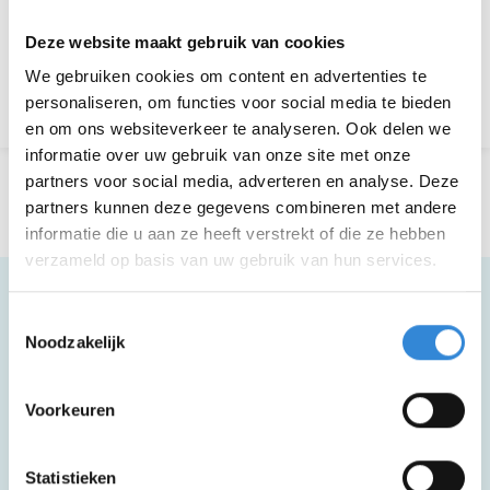
Aanmelden is niet meer mogelijk.
Deze website maakt gebruik van cookies
We gebruiken cookies om content en advertenties te
Terug naar het overzicht
personaliseren, om functies voor social media te bieden
en om ons websiteverkeer te analyseren. Ook delen we
informatie over uw gebruik van onze site met onze
partners voor social media, adverteren en analyse. Deze
partners kunnen deze gegevens combineren met andere
informatie die u aan ze heeft verstrekt of die ze hebben
verzameld op basis van uw gebruik van hun services.
Toestemmingsselectie
Noodzakelijk
Meer informatie
Voorkeuren
Deze activiteit is rolstoel toegankelijk.
Statistieken