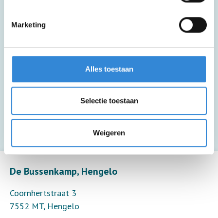
Deze activiteit is inclusief lunch en een
Marketing
drankje.
Deze activiteit is inclusief een kopje
Alles toestaan
koffie of thee.
Selectie toestaan
Deze activiteit is inclusief begeleiding (6
deelnemers per begeleider).
Weigeren
Leaflet
| ©
OpenStreetMap
contributors
De Bussenkamp, Hengelo
Coornhertstraat 3
7552 MT
,
Hengelo