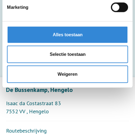
Marketing
Deze activiteit is inclusief een kopje
koffie of thee.
Alles toestaan
Deze activiteit biedt alleen toezicht (6
Selectie toestaan
deelnemers per toezichthouder).
Weigeren
Leaflet
| ©
OpenStreetMap
contributors
De Bussenkamp, Hengelo
Isaac da Costastraat 83
7552 VV
,
Hengelo
Routebeschrijving