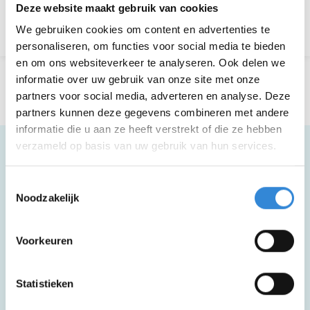
Deze website maakt gebruik van cookies
Terug naar het overzicht
We gebruiken cookies om content en advertenties te
personaliseren, om functies voor social media te bieden
en om ons websiteverkeer te analyseren. Ook delen we
informatie over uw gebruik van onze site met onze
partners voor social media, adverteren en analyse. Deze
partners kunnen deze gegevens combineren met andere
informatie die u aan ze heeft verstrekt of die ze hebben
verzameld op basis van uw gebruik van hun services.
Meer informatie
Toestemmingsselectie
Noodzakelijk
Voorkeuren
Deze activiteit is rolstoel toegankelijk.
Statistieken
Deze activiteit is inclusief een drankje.