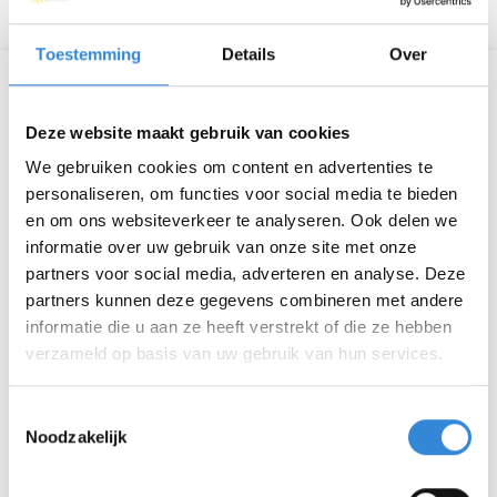
Toestemming
Details
Over
Informatie
Deze website maakt gebruik van cookies
Datum
do 16 feb.
We gebruiken cookies om content en advertenties te
personaliseren, om functies voor social media te bieden
Tijd
18:00 - 21:00
en om ons websiteverkeer te analyseren. Ook delen we
Locatie
Feesttent Sint Plechelmusplein,
informatie over uw gebruik van onze site met onze
partners voor social media, adverteren en analyse. Deze
Deurningen
partners kunnen deze gegevens combineren met andere
Thema
Theater & muziek
informatie die u aan ze heeft verstrekt of die ze hebben
verzameld op basis van uw gebruik van hun services.
Kosten
€ 7,50
Toestemmingsselectie
Deelnemers
0
Noodzakelijk