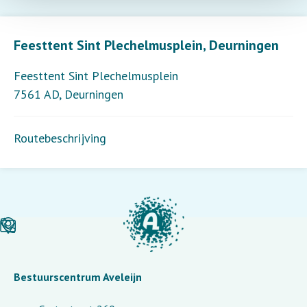
Leaflet
| ©
OpenStreetMap
contributors
Feesttent Sint Plechelmusplein, Deurningen
Feesttent Sint Plechelmusplein
7561 AD
,
Deurningen
Routebeschrijving
Bestuurscentrum Aveleijn