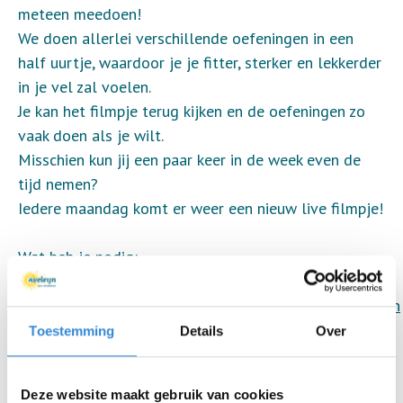
meteen meedoen!
We doen allerlei verschillende oefeningen in een
half uurtje, waardoor je je fitter, sterker en lekkerder
in je vel zal voelen.
Je kan het filmpje terug kijken en de oefeningen zo
vaak doen als je wilt.
Misschien kun jij een paar keer in de week even de
tijd nemen?
Iedere maandag komt er weer een nieuw live filmpje!
Wat heb je nodig:
- login op
https://www.facebook.com/AveleijnBureauEvenementen
- schuif eventueel een tafel / stoel aan de kant,
Toestemming
Details
Over
zodat je ruimte hebt om te bewegen
- doe lekker zittende (sport)kleding aan
Deze website maakt gebruik van cookies
- zet een glas water klaar