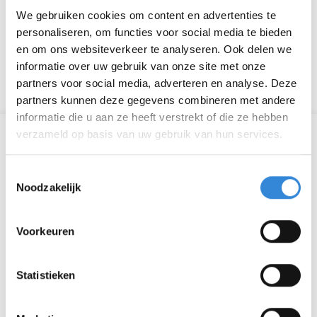
We gebruiken cookies om content en advertenties te
- een matje / kleed / handdoek, voor oefeningen op
personaliseren, om functies voor social media te bieden
de grond
en om ons websiteverkeer te analyseren. Ook delen we
informatie over uw gebruik van onze site met onze
Zet hem op!
partners voor social media, adverteren en analyse. Deze
partners kunnen deze gegevens combineren met andere
informatie die u aan ze heeft verstrekt of die ze hebben
verzameld op basis van uw gebruik van hun services.
Informatie
Toestemmingsselectie
Datum
ma 27 jun.
Noodzakelijk
Tijd
10:00 - 10:30
Voorkeuren
Locatie
Op locatie
Thema
Sport & spel
Statistieken
Kosten
Geen