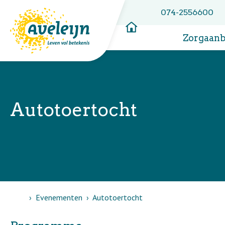
074-2556600
Zorgaan
Autotoertocht
Home
Evenementen
Autotoertocht