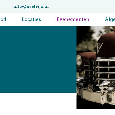
info@aveleijn.nl
bod
Locaties
Evenementen
Alg