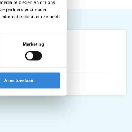
 media te bieden en om ons
ze partners voor social
nformatie die u aan ze heeft
Leaflet
| ©
OpenStreetMap
contributors
Kulturhus, Borne
Marketing
Marktstraat 23
7622 CP
,
Borne
Alles toestaan
Routebeschrijving