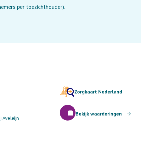
lnemers per toezichthouder).
Zorgkaart Nederland
Bekijk waarderingen
 Aveleijn