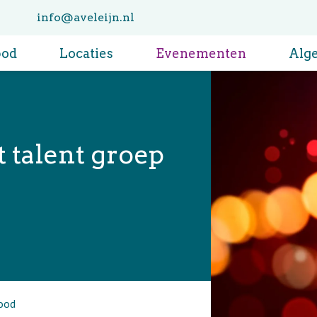
info@aveleijn.nl
bod
Locaties
Evenementen
Alg
t talent groep
rood