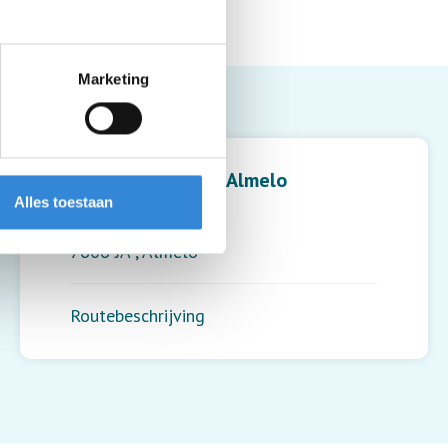
Marketing
Leaflet
| ©
OpenStreetMap
contributors
Heracles stadion, Almelo
Alles toestaan
Van Riemsdijkplein 1
7606 JA
,
Almelo
Routebeschrijving