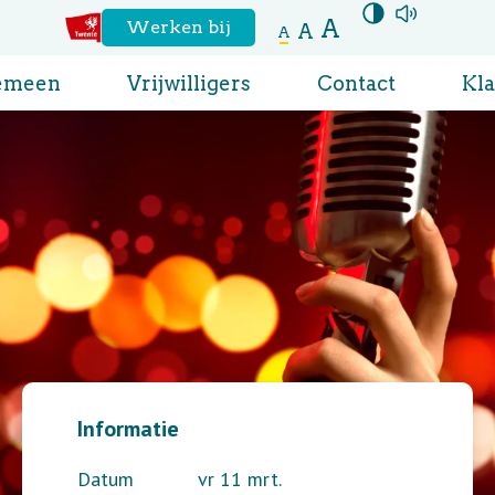
A
Hoog contrast
aanzetten
Voor
Werken bij
A
A
Naar
de
emeen
Vrijwilligers
Contact
Kl
website
regio
Twente
Informatie
Datum
vr 11 mrt.