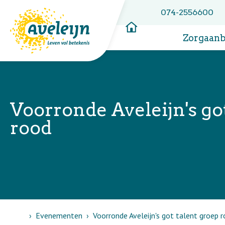
074-2556600
Zorgaan
Voorronde Aveleijn's go
rood
Home
Evenementen
Voorronde Aveleijn's got talent groep 