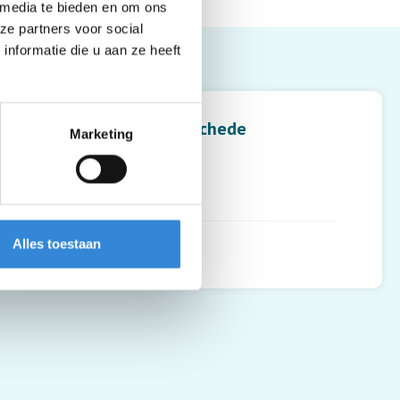
 media te bieden en om ons
ze partners voor social
nformatie die u aan ze heeft
Leaflet
| ©
OpenStreetMap
contributors
De Akkerstaf, Enschede
Marketing
Zenderenbrink 3
7544DZ
,
Enschede
Alles toestaan
Routebeschrijving