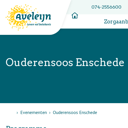
074-2556600
Zorgaan
Ouderensoos Enschede
Home
Evenementen
Ouderensoos Enschede