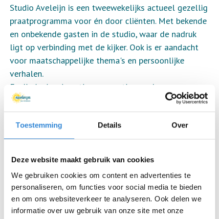
Studio Aveleijn is een tweewekelijks actueel gezellig
praatprogramma voor én door cliënten. Met bekende
en onbekende gasten in de studio, waar de nadruk
ligt op verbinding met de kijker. Ook is er aandacht
voor maatschappelijke thema's en persoonlijke
verhalen.
Er zijn leuke nieuwtjes en weetjes en de
verschillende evenementen van buiten én binnen
Aveleijn worden besproken. Kortom een gezellige
uitzending!
Toestemming
Details
Over
Even ontspannen met bekende gezichten van
Aveleijn.
Deze website maakt gebruik van cookies
We gebruiken cookies om content en advertenties te
Ideeën voor een onderwerp voor de uitzending,
personaliseren, om functies voor social media te bieden
opmerkingen, feedback kunnen worden gemaild naar:
en om ons websiteverkeer te analyseren. Ook delen we
Studio@aveleijn.nl.
informatie over uw gebruik van onze site met onze