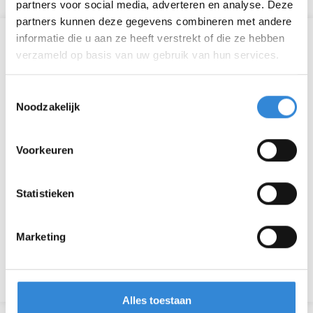
partners voor social media, adverteren en analyse. Deze
partners kunnen deze gegevens combineren met andere
informatie die u aan ze heeft verstrekt of die ze hebben
Informatie
verzameld op basis van uw gebruik van hun services.
Datum
wo 22 sep.
Toestemmingsselectie
Noodzakelijk
Tijd
13:30 - 14:30
Locatie
Online
Voorkeuren
Thema
Ontmoeten
Statistieken
Kosten
Geen
Marketing
Terug naar het overzicht
Alles toestaan