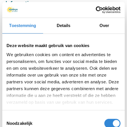
Informatie
Datum
za 14 mrt.
Toestemming
Details
Over
Tijd
15:30 - 17:00
Locatie
Stadstheater De Bond,
Deze website maakt gebruik van cookies
Oldenzaal
We gebruiken cookies om content en advertenties te
personaliseren, om functies voor social media te bieden
Thema
Theater & muziek
en om ons websiteverkeer te analyseren. Ook delen we
informatie over uw gebruik van onze site met onze
Kosten
Geen
partners voor social media, adverteren en analyse. Deze
Deelnemers
21 van 25
partners kunnen deze gegevens combineren met andere
informatie die u aan ze heeft verstrekt of die ze hebben
Rolstoel plaatsen
2 van 4
verzameld op basis van uw gebruik van hun services.
Toestemmingsselectie
Noodzakelijk