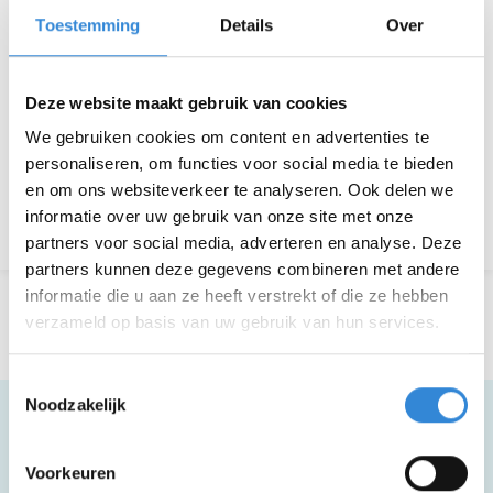
Kosten
Geen
Toestemming
Details
Over
Deelnemers
30 van 30
Deze website maakt gebruik van cookies
We gebruiken cookies om content en advertenties te
Aanmelden is niet meer mogelijk.
personaliseren, om functies voor social media te bieden
en om ons websiteverkeer te analyseren. Ook delen we
informatie over uw gebruik van onze site met onze
Terug naar het overzicht
partners voor social media, adverteren en analyse. Deze
partners kunnen deze gegevens combineren met andere
informatie die u aan ze heeft verstrekt of die ze hebben
verzameld op basis van uw gebruik van hun services.
Toestemmingsselectie
Noodzakelijk
Meer informatie
Voorkeuren