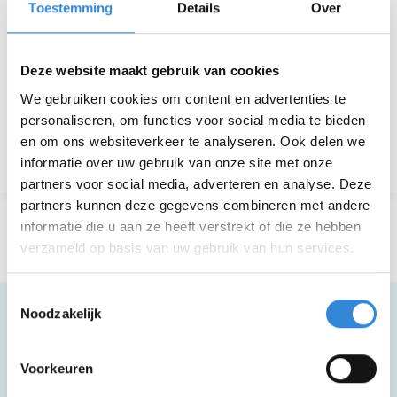
Toestemming
Details
Over
Deelnemers
23 van 40
Deze website maakt gebruik van cookies
Aanmelden is niet meer mogelijk.
We gebruiken cookies om content en advertenties te
personaliseren, om functies voor social media te bieden
en om ons websiteverkeer te analyseren. Ook delen we
Terug naar het overzicht
informatie over uw gebruik van onze site met onze
partners voor social media, adverteren en analyse. Deze
partners kunnen deze gegevens combineren met andere
informatie die u aan ze heeft verstrekt of die ze hebben
verzameld op basis van uw gebruik van hun services.
Toestemmingsselectie
Noodzakelijk
Meer informatie
Voorkeuren