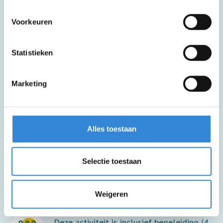
Meer informatie
Voorkeuren
Inclusief busvervoer met opstapplaats in
Statistieken
de regio.
Marketing
Deze activiteit is rolstoel toegankelijk.
Alles toestaan
Deze activiteit is inclusief lunch en een
drankje.
Selectie toestaan
Zakgeldtip voor extra drankjes, hapjes en
souvenirs.
Weigeren
Deze activiteit is inclusief begeleiding (4