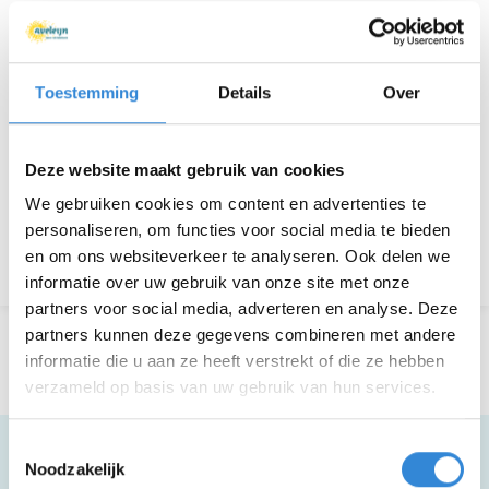
Kosten
Geen
Deelnemers
50 van 50
Toestemming
Details
Over
Deze website maakt gebruik van cookies
Aanmelden is niet meer mogelijk.
We gebruiken cookies om content en advertenties te
personaliseren, om functies voor social media te bieden
Terug naar het overzicht
en om ons websiteverkeer te analyseren. Ook delen we
informatie over uw gebruik van onze site met onze
partners voor social media, adverteren en analyse. Deze
partners kunnen deze gegevens combineren met andere
informatie die u aan ze heeft verstrekt of die ze hebben
verzameld op basis van uw gebruik van hun services.
Toestemmingsselectie
Noodzakelijk