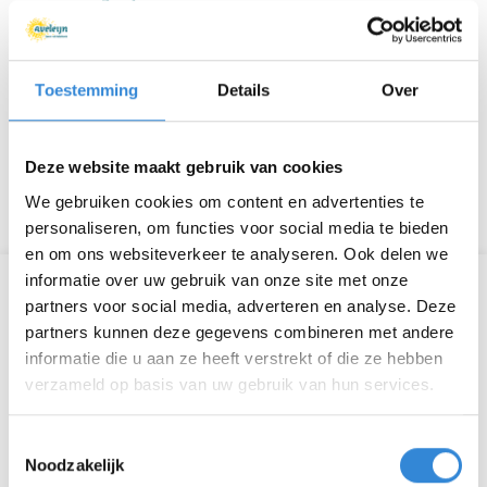
Let op:
Graag aanmelden via onze site, hieronder.
Toestemming
Details
Over
Wij (Aveleijn) staan bij de ingang van de Waarbeek
en iedereen die zich via deze weg heeft
aangemeld kan dan daar zijn of haar bestelde
Deze website maakt gebruik van cookies
kaartje betalen en afhalen.
We gebruiken cookies om content en advertenties te
personaliseren, om functies voor social media te bieden
en om ons websiteverkeer te analyseren. Ook delen we
informatie over uw gebruik van onze site met onze
Informatie
partners voor social media, adverteren en analyse. Deze
partners kunnen deze gegevens combineren met andere
Datum
vr 17 mei
informatie die u aan ze heeft verstrekt of die ze hebben
verzameld op basis van uw gebruik van hun services.
Tijd
10:00 - 15:30
Toestemmingsselectie
Locatie
De Waarbeek, Hengelo
Noodzakelijk