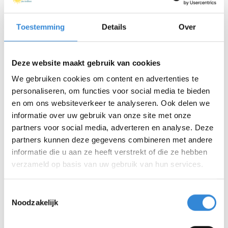
even later als het gezegd is doe ik er toch iets mee.
Dat is juist het mooie. Ze proberen mij op een
Toestemming
Details
Over
gedachtegang te zetten, waardoor het misschien wél
lukt. Het gaat ook met kleine beetjes, je kunt niet
verwachten dat er een grote oplossing is. Naarmate
Deze website maakt gebruik van cookies
ik hier langer woonde, merkte ik ook dat het mij
We gebruiken cookies om content en advertenties te
steeds makkelijker afging en dat mijn eigenwaarde
personaliseren, om functies voor social media te bieden
terugkwam. Dat is waarom ik tegen Mariska zei:
en om ons websiteverkeer te analyseren. Ook delen we
“Jullie hebben als team mij mijn eigenwaarde
informatie over uw gebruik van onze site met onze
teruggegeven! Het geeft mij plezier dat er op dit
partners voor social media, adverteren en analyse. Deze
aardse tranendal een groep mensen is die van niets
partners kunnen deze gegevens combineren met andere
toch een beetje kunnen maken.”
informatie die u aan ze heeft verstrekt of die ze hebben
verzameld op basis van uw gebruik van hun services.
Toestemmingsselectie
Noodzakelijk