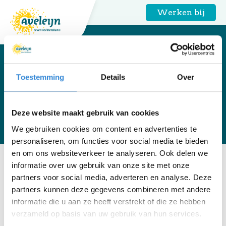
Werken bij
Formulier nasturen
Toestemming
Details
Over
documenten
cliëntadvies bedankt
Deze website maakt gebruik van cookies
We gebruiken cookies om content en advertenties te
personaliseren, om functies voor social media te bieden
en om ons websiteverkeer te analyseren. Ook delen we
Home
informatie over uw gebruik van onze site met onze
partners voor social media, adverteren en analyse. Deze
Bedankt voor het nasturen van informatie.
partners kunnen deze gegevens combineren met andere
informatie die u aan ze heeft verstrekt of die ze hebben
verzameld op basis van uw gebruik van hun services.