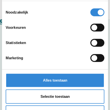
Toestemmingsselectie
Noodzakelijk
Voorkeuren
Bestuurscentrum Aveleijn
Statistieken
Grotestraat 260
7622 GW Borne
Marketing
074-2556600
info@aveleijn.nl
Alles toestaan
Selectie toestaan
© 2026 Aveleijn
Sitemap