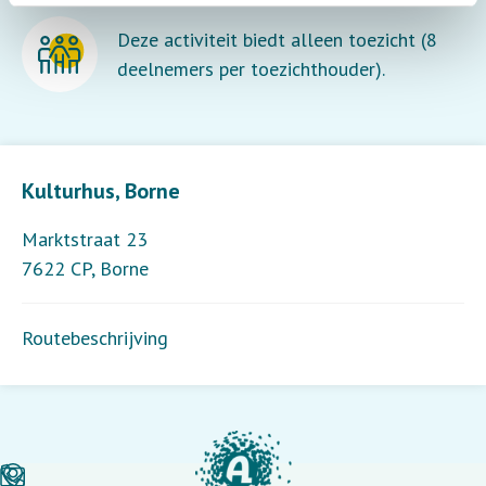
Deze activiteit biedt alleen toezicht (8
deelnemers per toezichthouder).
Leaflet
| ©
OpenStreetMap
contributors
Kulturhus, Borne
Marktstraat 23
7622 CP
,
Borne
Routebeschrijving