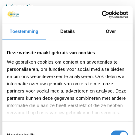
Informatie
Datum
wo 17 mei
Toestemming
Details
Over
Tijd
19:00 - 21:00
Locatie
Kulturhus, Borne
Deze website maakt gebruik van cookies
Thema
Theater & muziek
We gebruiken cookies om content en advertenties te
personaliseren, om functies voor social media te bieden
Kosten
Geen
en om ons websiteverkeer te analyseren. Ook delen we
informatie over uw gebruik van onze site met onze
Deelnemers
4 van 11
partners voor social media, adverteren en analyse. Deze
partners kunnen deze gegevens combineren met andere
informatie die u aan ze heeft verstrekt of die ze hebben
verzameld op basis van uw gebruik van hun services.
Aanmelden is niet meer mogelijk.
Toestemmingsselectie